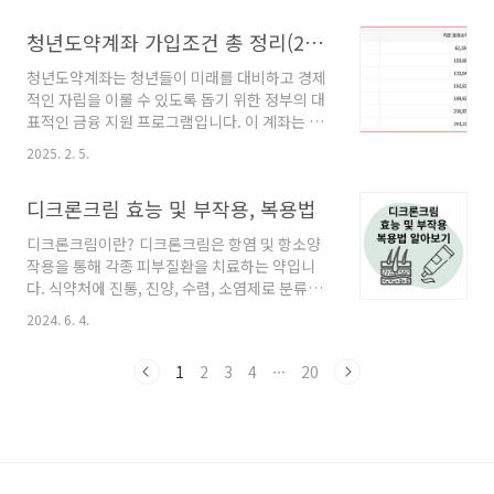
유심을 교체해야 할까요? 해킹으로 인해 개인정
할 수 있도록 돕는 제도입니다. 이와 같은 제도는
보가 유출되었기 때문에, 새로운 유심으로 교체
청년도약계좌 가입조건 총 정리(2025년)
장애인의 자립적인 삶을 돕고, 경제적 지원을 제
하면 추가적인 피해를 막을 수 있습니..
공하는 중요한 사회적 역할을 합니다. 장애인 연
청년도약계좌는 청년들이 미래를 대비하고 경제
금은 기초연금과 연계되어 있으며, 주로 장애인
적인 자립을 이룰 수 있도록 돕기 위한 정부의 대
등록을 통해 신청이 가능합니다. 장애인으로 등
표적인 금융 지원 프로그램입니다. 이 계좌는 청
록된 사람들은 일정 소득 이하의 가구에 대해 연
년들의 금융 지식 향상과 함께 저축 습관을 기를
금을 지급받을 수 있습니다. 장애인 연금
2025. 2. 5.
수 있도록 설계되었습니다. 2025년부터 시작되
은 기초생활보장제도의 일환으로, 생활이 어려운
는 청년도약계좌는 청년들에게 안정적인 재정적
장애인들에게 최소한의 경제적 안전망을 제공합
디크론크림 효능 및 부작용, 복용법
기반을 마련해주고, 이를 통해 장기적인 경제적
니다. 또한, 장애인의 장애 정도와 가구 소득, 재
도약을 돕는 제도입니다. 본 글에서는 청년도약
산 등의 다..
디크론크림이란? 디크론크림은 항염 및 항소양
계좌에 대해 자세히 소개하고, 가입 조건, 절차,
작용을 통해 각종 피부질환을 치료하는 약입니
혜택 등을 다루겠습니다. 가입 대상 및 자격 요
다. 식약처에 진통, 진양, 수렴, 소염제로 분류되
건 청년도약계좌는 모든 청년들이 가입할 수 있
어 있는 흰색의 크림제 연고입니다. 디크론크
는 것은 아닙니다. 가입 대상자와 자격 요건에 대
2024. 6. 4.
림 효능 및 효과 디크론크림은 디플로라손아세테
한 정확한 이해가 필요합니다. 가입 대상
이트 성분으로 피부 및 피하조직질환, 외용 스테
자청년도약계좌의 대상자는 다음과 같습니다. 만
1
2
3
4
···
20
로이드제제, 강한 제제의 효과를 줄 수 있습니
19세 이상 34세 이하의 청년: 청년도약계좌..
다. 습진, 피부염군인 만성단순태선, 지루성 피
부염, 진행성 지장각피증, 건선, 구진두드러기 등
에 효능이 있습니다. 디크론크림 구매처 알아보
기👆 디크론크림 복약방법 디크론크림은 하루
1~3회 소량을 상처부위에 바르면 됩니다. 하지