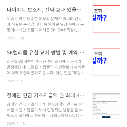
글에서는 ipTIME 공유기의 비밀번호 설정, 비밀
다이어트 보조제, 진짜 효과 있을까? 20~30대가 꼭 알아야 할 선택 기준과 복용 팁!
번호 찾기, 초기화 방법, 그리고 보안 강화를 위한
필수 설정까지 전 과정을 체계적으로 정리하여
체중 감량은 단순한 미용의 문제가 아니라 건강
안내드립니다. 공유기 보안은 단순한 편의를 넘
과 직결된 문제입니다. 특히 바쁜 일상 속에서 운
어 개인정보와 사생활 보호의 문제와 직결되므
동이나 식단 조절이 어려운 20~30대 직장인, 대
로, 가이드를 따라 정확히 설정해 보시기 바랍니
학생, 자영업자들에게 ‘다이어트 보조제’는 매력
다. ipTIME 공유기 비밀번호 설정하는 방법
2025. 5. 23.
적인 선택지일 수 있습니다. 하지만 시중에 너무
ipTIME 공유기의 비밀번호는 크게 두 가지로 나
나도 다양한 제품들이 존재하는 만큼, 성분과 효
뉩니다. 첫째는 무선 인터넷 접속 시 입력하는
SK텔레콤 유심 교체 방법 및 예약 신청 바로가기 총정리
과, 부작용 등을 꼼꼼히 따져보는 것이 중요합니
Wi-Fi 비밀번호이고, 둘째는 공유기 ..
다. 이 글에서는 다이어트 보조제의 종류, 효과적
최근 SK텔레콤이라는 큰 통신회사에서 문제가
인 선택 기준, 복용 시 주의사항, 그리고 실제 사
발생했습니다. 많은 사람들의 개인정보가 해커들
용자 후기를 중심으로 다이어트 보조제를 어떻게
에 의해 유출되었다고 합니다. 이런 일을 '해킹'이
선택하고 활용해야 하는지 전문가 관점에서 자세
라고 부르는데, 컴퓨터나 휴대폰의 정보를 허락
히 알려드리겠습니다. 1. 다이어트 보조제란? 체
2025. 5. 7.
없이 가져가는 나쁜 행동입니다. SK텔레콤은 이
중 감량을 돕는 4가지 작용 메커니즘 다이어트 보
문제를 해결하기 위해 여러 가지 방법이 있습니
조제는 말 그대로 ‘보조’적인 역할을 합니다. 기본
장애인 연금 기초지급액 월 최대 43만원 간단 신청 방법
다. 이 자료에서는 그 방법들에 대해 자세히 알아
적인 체중 감량 원리는 섭취 열량보다 소비 열량..
보겠습니다. 유심(USIM) 교체 방법유심이란? 유
장애인 연금 기초지급액이란?장애인 연금은 장
심은 'Universal Subscriber Identity
애를 가진 사람들이 보다 안정적인 생활을 할 수
Module'의 줄임말입니다. 쉽게 말해서, 휴대폰
있도록 국가에서 지원하는 사회보장제도입니
에 들어가는 작은 칩입니다. 이 칩은 여러분의 휴
다. 이는 장애인에게 매월 일정 금액을 지급하여
대폰 번호와 개인정보를 저장하고 있습니다. 왜
2025. 2. 12.
그들의 생계를 지원하고, 기본적인 생활을 유지